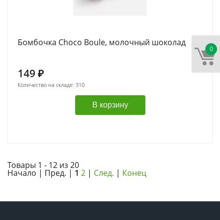
Бомбочка Choсo Boule, молочный шоколад
0
149
₽
Количество на складе: 310
В корзину
Товары 1 - 12 из 20
Начало | Пред. |
1
2
|
След.
|
Конец