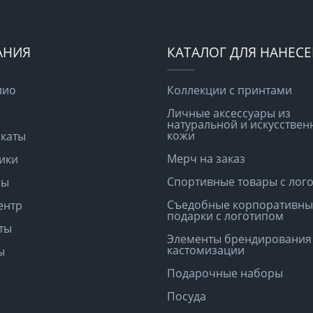
АНИЯ
КАТАЛОГ ДЛЯ НАНЕС
лио
Коллекции с принтами
Личные аксессуары из
натуральной и искусствен
кожи
каты
Мерч на заказ
ики
Спортивные товары с лог
ры
Съедобные корпоративны
ентр
подарки с логотипом
ты
Элементы брендирования
кастомизации
ы
Подарочные наборы
Посуда