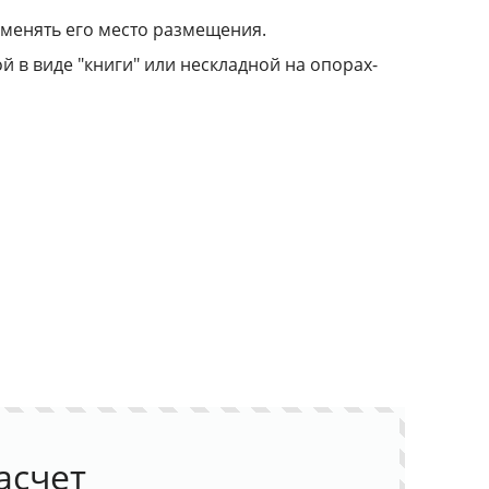
 менять его место размещения.
 в виде "книги" или нескладной на опорах-
асчет
чатную продукцию