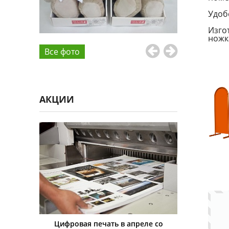
Удоб
Изго
ножк
Все фото
АКЦИИ
ровая печать в апреле со
Скидка на всю печатную прод