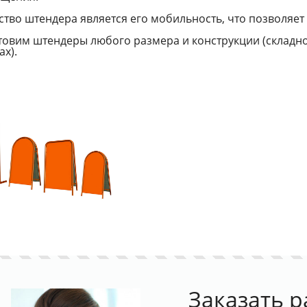
ство штендера является его мобильность, что позволяет
товим штендеры любого размера и конструкции (складной
ах).
Заказать р
укцию
Цифровая печать в апреле со
Скидка на всю пе