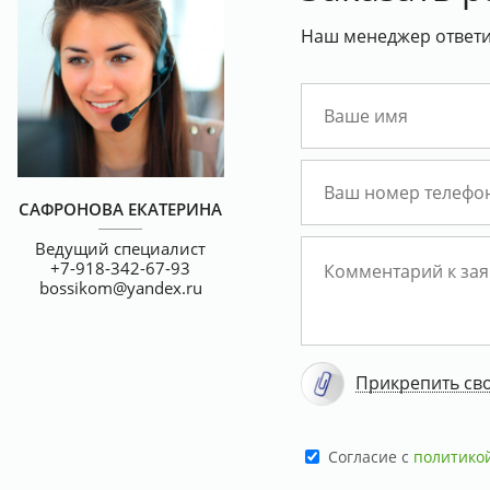
скидкой 30%
15
Наш менеджер ответит
САФРОНОВА ЕКАТЕРИНА
Ведущий специалист
+7-918-342-67-93
bossikom@yandex.ru
Прикрепить св
Cогласие с
политико