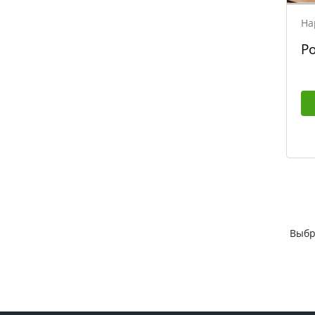
На
Р
Выбр