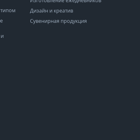
Изготовление ежедневников
отипом
Дизайн и креатив
е
Сувенирная продукция
 и