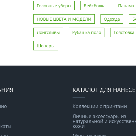
Головные уборы
Бейсболка
Панама
НОВЫЕ ЦВЕТА И МОДЕЛИ
Одежда
Б
Лонгсливы
Рубашка поло
Толстовка
Шоперы
АНИЯ
КАТАЛОГ ДЛЯ НАНЕС
лио
Коллекции с принтами
Личные аксессуары из
натуральной и искусствен
кожи
каты
Мерч на заказ