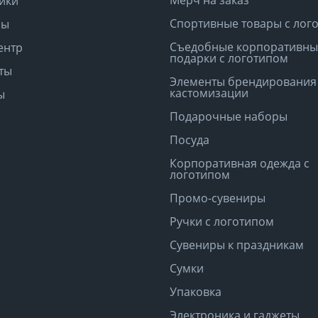
ики
Спортивные товары с лог
ры
Съедобные корпоративны
ентр
подарки с логотипом
ты
Элементы брендирования
кастомизации
ы
Подарочные наборы
Посуда
Корпоративная одежда с
логотипом
Промо-сувениры
Ручки с логотипом
Сувениры к праздникам
Сумки
Упаковка
Электроника и гаджеты