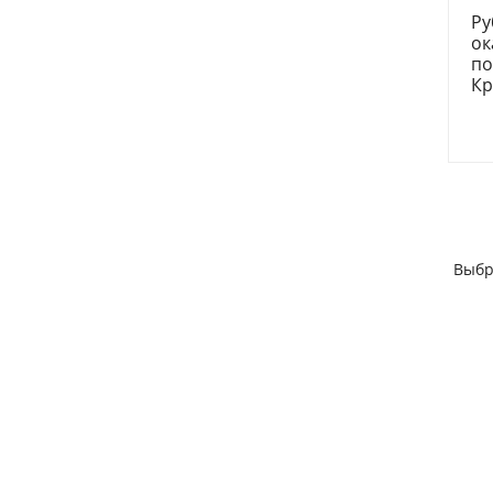
Ру
ок
по
Кр
Выбр