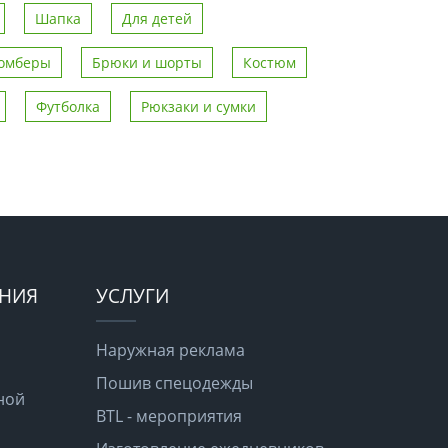
Шапка
Для детей
омберы
Брюки и шорты
Костюм
Футболка
Рюкзаки и сумки
ЕНИЯ
УСЛУГИ
Наружная реклама
Пошив спецодежды
ной
BTL - мероприятия