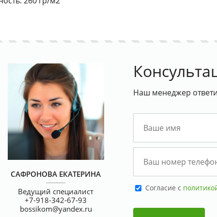
ность: 260 гр/м2
Консульта
Наш менеджер ответит
САФРОНОВА ЕКАТЕРИНА
Cогласие с
политико
Ведущий специалист
Цифровая печать в апреле со
Скидка на всю печатн
+7-918-342-67-93
скидкой 30%
15%
bossikom@yandex.ru