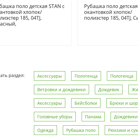
башка поло детская STAN с
Рубашка поло детская
антовкой хлопок/
окантовкой хлопок/
лиэстер 185, 04TJ,
полиэстер 185, 04TJ, С
асный,
ать раздел:
Аксессуары
Полотенца
Полотенца
Ветровки и дождевики
Дождевик
Жи
Аксессуары
Бейсболки
Брюки и шо
Головные уборы
Панама
Дождевики
Одежда
Рубашка поло
Рюкзаки и су