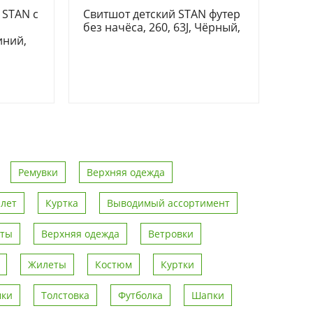
 STAN с
Свитшот детский STAN футер
без начёса, 260, 63J, Чёрный,
иний,
Ремувки
Верхняя одежда
лет
Куртка
Выводимый ассортимент
рты
Верхняя одежда
Ветровки
Жилеты
Костюм
Куртки
мки
Толстовка
Футболка
Шапки