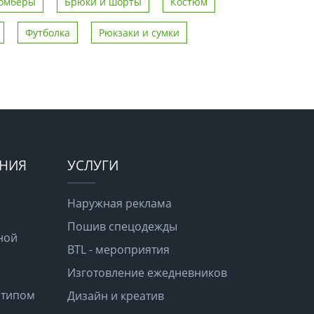
омберы
Брюки и шорты
Костюм
Футболка
Рюкзаки и сумки
ЕНИЯ
УСЛУГИ
Наружная реклама
Пошив спецодежды
ной
BTL - мероприятия
Изготовление ежедневников
отипом
Дизайн и креатив