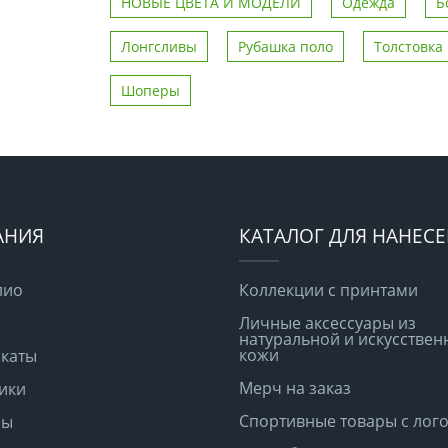
НОВЫЕ ЦВЕТА И МОДЕЛИ
Одежда
Б
Лонгсливы
Рубашка поло
Толстовка
Шоперы
АНИЯ
КАТАЛОГ ДЛЯ НАНЕС
лио
Коллекции с принтами
Личные аксессуары из
натуральной и искусствен
кожи
каты
Мерч на заказ
ики
Спортивные товары с лог
ры