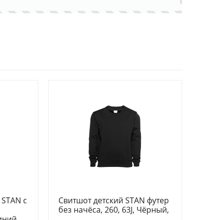
 STAN с
Свитшот детский STAN футер
без начёса, 260, 63J, Чёрный,
иний,