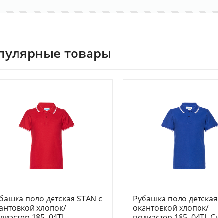
пулярные товары
башка поло детская STAN с
Рубашка поло детская
антовкой хлопок/
окантовкой хлопок/
лиэстер 185, 04TJ,
полиэстер 185, 04TJ, С