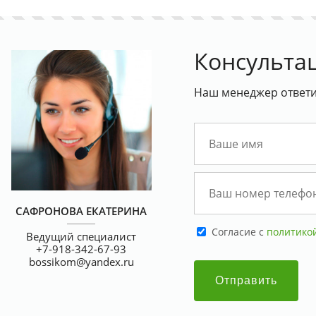
Консульта
Наш менеджер ответит
САФРОНОВА ЕКАТЕРИНА
Cогласие с
политико
Ведущий специалист
+7-918-342-67-93
bossikom@yandex.ru
Отправить
Цифровая печать в апреле со
Скидка на всю печатн
скидкой 30%
15%