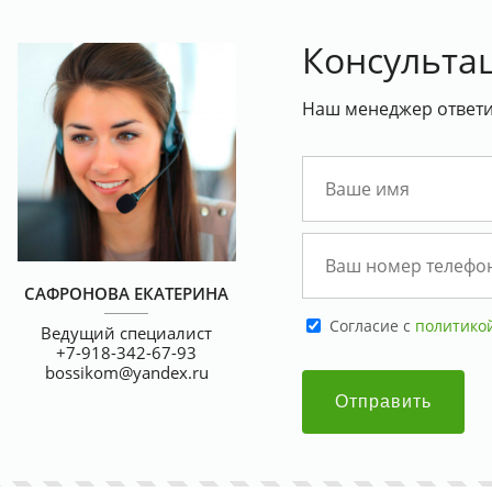
Консульта
Наш менеджер ответит
САФРОНОВА ЕКАТЕРИНА
Cогласие с
политико
Ведущий специалист
+7-918-342-67-93
bossikom@yandex.ru
Отправить
цию
Цифровая печать в апреле со
Скидка на всю печа
скидкой 30%
15%