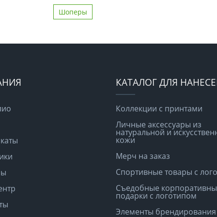
Шоперы
АНИЯ
КАТАЛОГ ДЛЯ НАНЕС
лио
Коллекции с принтами
Личные аксессуары из
натуральной и искусствен
кожи
каты
Мерч на заказ
ики
Спортивные товары с лог
ры
Съедобные корпоративны
ентр
подарки с логотипом
ты
Элементы брендирования