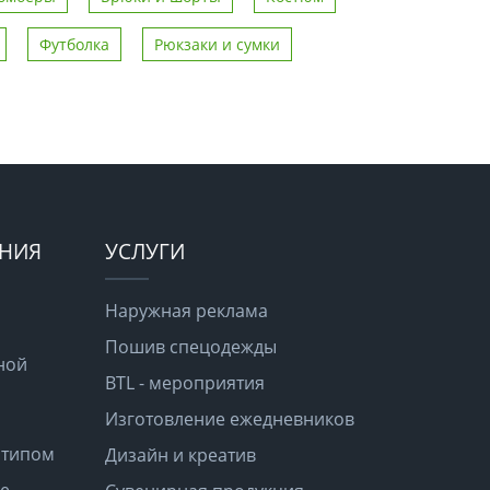
Футболка
Рюкзаки и сумки
ЕНИЯ
УСЛУГИ
Наружная реклама
Пошив спецодежды
ной
BTL - мероприятия
Изготовление ежедневников
отипом
Дизайн и креатив
е