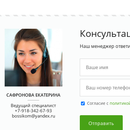
Консульта
Наш менеджер ответит
САФРОНОВА ЕКАТЕРИНА
Cогласие с
политико
Ведущий специалист
+7-918-342-67-93
bossikom@yandex.ru
печать в апреле со
Скидка на всю печатную продукцию
кидкой 30%
15%
Отправить