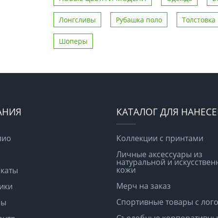
Лонгсливы
Рубашка поло
Толстовка
Шоперы
АНИЯ
КАТАЛОГ ДЛЯ НАНЕС
лио
Коллекции с принтами
Личные аксессуары из
натуральной и искусствен
кожи
каты
Мерч на заказ
ики
Спортивные товары с лог
ры
Съедобные корпоративны