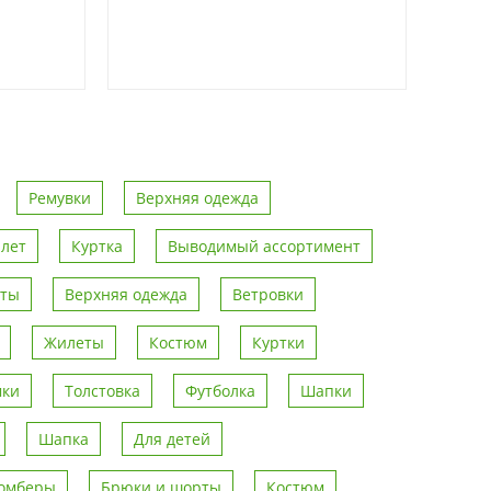
Ремувки
Верхняя одежда
лет
Куртка
Выводимый ассортимент
рты
Верхняя одежда
Ветровки
Жилеты
Костюм
Куртки
мки
Толстовка
Футболка
Шапки
Шапка
Для детей
омберы
Брюки и шорты
Костюм